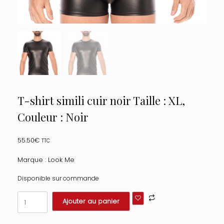
T-shirt simili cuir noir Taille : XL,
Couleur : Noir
55.50
€
TTC
Marque : Look Me
Disponible sur commande
quantité
Ajouter au panier
de
T-