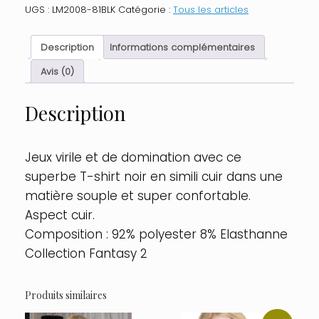
shirt
UGS :
LM2008-81BLK
Catégorie :
Tous les articles
simili
cuir
noir
Description
Informations complémentaires
Taille
:
Avis (0)
XL,
Couleur
Description
:
Noir
Jeux virile et de domination avec ce
superbe T-shirt noir en simili cuir dans une
matière souple et super confortable.
Aspect cuir.
Composition : 92% polyester 8% Elasthanne
Collection Fantasy 2
Produits similaires