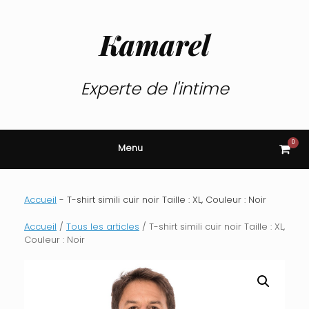
Skip
to
content
Kamarel
Experte de l'intime
0
View
Menu
shop
cart
Accueil
-
T-shirt simili cuir noir Taille : XL, Couleur : Noir
Accueil
/
Tous les articles
/ T-shirt simili cuir noir Taille : XL,
Couleur : Noir