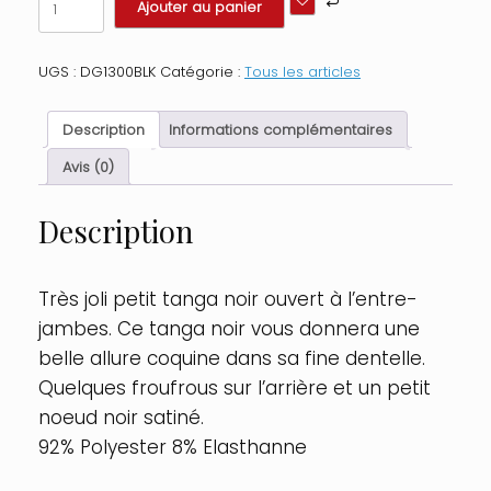
Ajouter au panier
de
Tanga
ouvert
UGS :
DG1300BLK
Catégorie :
Tous les articles
noir
dentelle
avec
Description
Informations complémentaires
noeud
sur
Avis (0)
les
fesses
Description
Taille
:
L,
Couleur
Très joli petit tanga noir ouvert à l’entre-
:
jambes. Ce tanga noir vous donnera une
Noir
belle allure coquine dans sa fine dentelle.
Quelques froufrous sur l’arrière et un petit
noeud noir satiné.
92% Polyester 8% Elasthanne