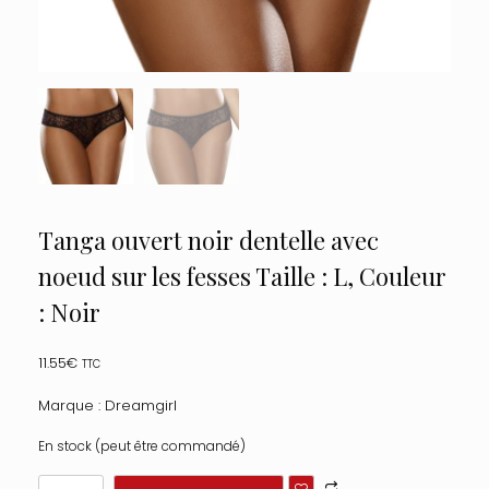
Tanga ouvert noir dentelle avec
noeud sur les fesses Taille : L, Couleur
: Noir
11.55
€
TTC
Marque : Dreamgirl
En stock (peut être commandé)
quantité