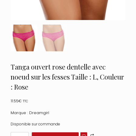
Tanga ouvert rose dentelle avec
noeud sur les fesses Taille : L, Couleur
: Rose
11.55
€
TTC
Marque : Dreamgirl
Disponible sur commande
quantité