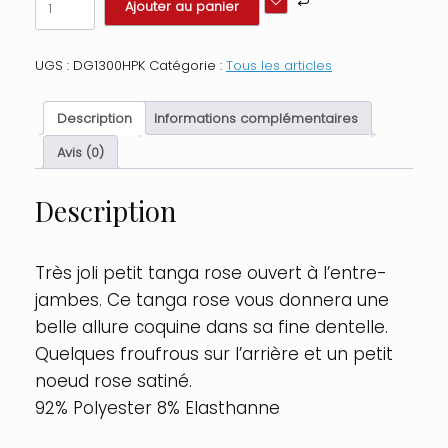
Ajouter au panier
de
Tanga
ouvert
UGS :
DG1300HPK
Catégorie :
Tous les articles
rose
dentelle
avec
Description
Informations complémentaires
noeud
sur
Avis (0)
les
fesses
Description
Taille
:
L,
Couleur
Très joli petit tanga rose ouvert à l’entre-
:
jambes. Ce tanga rose vous donnera une
Rose
belle allure coquine dans sa fine dentelle.
Quelques froufrous sur l’arrière et un petit
noeud rose satiné.
92% Polyester 8% Elasthanne