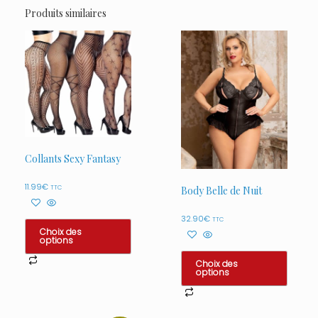
Produits similaires
Collants Sexy Fantasy
11.99
€
TTC
Body Belle de Nuit
32.90
€
TTC
Choix des
options
Ce
Choix des
options
produit
a
Ce
plusieurs
produit
variations.