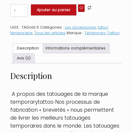
quantité
Ajouter au panier
de
Tatouage
éphémère
UGS :
TAGold 5
Catégories :
Les accessoires
,
tatoo
-
temporaire
,
Tous les articles
Marque :
Temporary Tattoo
Effet
or
Couleur
Description
Informations complémentaires
:
Doré
Avis (0)
Description
A propos des tatouages de la marque
temporarytattoo Nos processus de
fabrication « brevetés » nous permettent
de livrer les meilleurs tatouages
temporaires dans le monde. Les tatouages