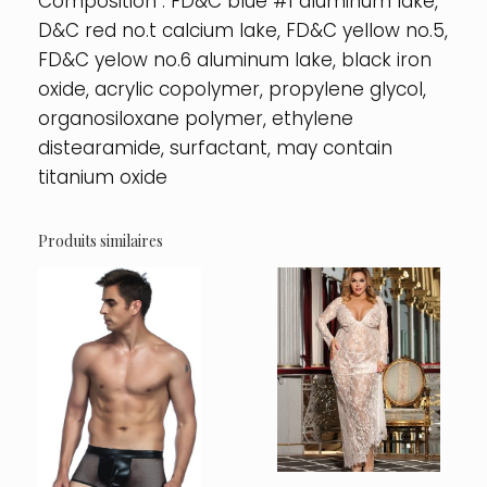
Composition : FD&C blue #1 aluminum lake,
D&C red no.t calcium lake, FD&C yellow no.5,
FD&C yelow no.6 aluminum lake, black iron
oxide, acrylic copolymer, propylene glycol,
organosiloxane polymer, ethylene
distearamide, surfactant, may contain
titanium oxide
Produits similaires