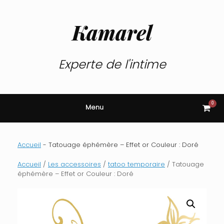
Skip
to
content
Kamarel
Experte de l'intime
0
View
Menu
shop
cart
Accueil
-
Tatouage éphémère – Effet or Couleur : Doré
Accueil
/
Les accessoires
/
tatoo temporaire
/ Tatouage
éphémère – Effet or Couleur : Doré