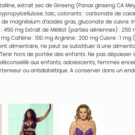
talline, extrait sec de Ginseng (Panax ginseng CA Meye
ropylcellulose, talc, colorants : carbonate de calcium
s de magnésium d’acides gras, gluconate de cuivre. In
) : 450 mg Extrait de Mélilot (parties aériennes) : 250 
50 mg Caféine : 100 mg Arginine : 200 mg Cuivre : 1 m
 alimentaire, ne peut se substituer à une alimentat
. Tenir hors de portée des enfants. Ne pas dépasser
 déconseillé aux enfants, adolescents, femmes encein
nseur ou antidiabétique. A conserver dans un endroit