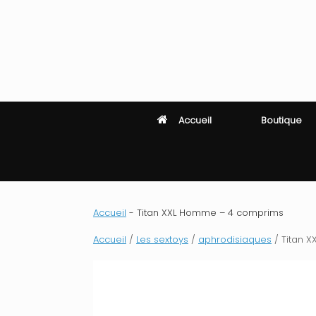
Skip
to
content
Accueil
Boutique
Accueil
-
Titan XXL Homme – 4 comprims
Accueil
/
Les sextoys
/
aphrodisiaques
/ Titan 