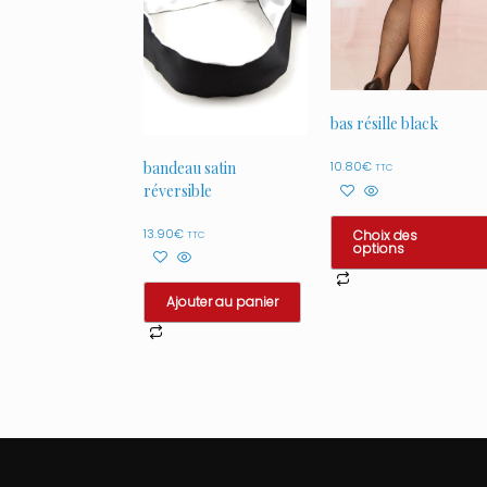
bas résille black
bandeau satin
10.80
€
TTC
réversible
13.90
€
Choix des
TTC
options
Ce
produit
Ajouter au panier
a
plusieurs
variations.
Les
options
peuvent
être
choisies
sur