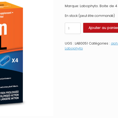
Marque: Labophyto. Boite de 
En stock (peut être commandé)
quantité
Ajouter au panie
de
Titan
XXL
UGS :
LAB0051
Catégories :
aph
Homme
Labophyto
-
4
comprims