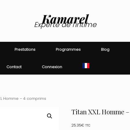
Kamarel
Experte de l'intime
Prestations
Programmes
Blog
Contact
Connexion
XXL Homme – 4 comprims
Titan XXL Homme –
25.35
€
TTC