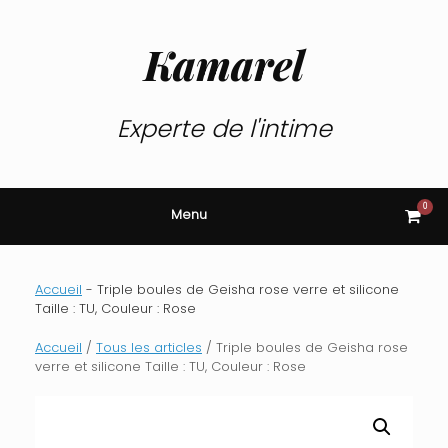
Skip
to
content
Kamarel
Experte de l'intime
0
View
Menu
shop
cart
Accueil
-
Triple boules de Geisha rose verre et silicone
Taille : TU, Couleur : Rose
Accueil
/
Tous les articles
/ Triple boules de Geisha rose
verre et silicone Taille : TU, Couleur : Rose