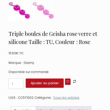
Triple boules de Geisha rose verre et
silicone Taille : TU, Couleur : Rose
15.50
€
TTC
Marque : Glamy
Disponible sur commande
quantité
Ajouter au panier
de
Triple
boules
UGS :
CC571002
Catégorie :
Tous les articles
de
Geisha
rose