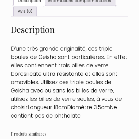
Description
Informations complémentaires
verre
et
Avis (0)
silicone
Taille
Description
:
TU,
Couleur
:
D’une très grande originalité, ces triple
Rose
boules de Geisha sont particulières. En effet
elles contiennent trois billes de verre
borosilicate ultra résistante et elles sont
amovibles. Utilisez ces triple boules de
Geisha avec ou sans les billes de verre,
utilisez les billes de verre seules, à vous de
choisirLongueur 18cmDiamètre 3.5cmNe
contient pas de phthalate
Produits similaires