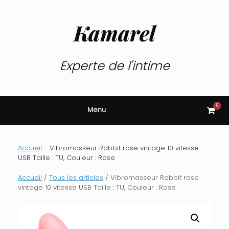
Skip
to
content
Kamarel
Experte de l'intime
0
View
Menu
shop
cart
Accueil
-
Vibromasseur Rabbit rose vintage 10 vitesse
USB Taille : TU, Couleur : Rose
Accueil
/
Tous les articles
/ Vibromasseur Rabbit rose
vintage 10 vitesse USB Taille : TU, Couleur : Rose