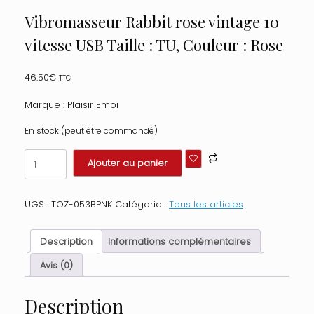
Vibromasseur Rabbit rose vintage 10
vitesse USB Taille : TU, Couleur : Rose
46.50
€
TTC
Marque : Plaisir Emoi
En stock (peut être commandé)
quantité
Ajouter au panier
de
Vibromasseur
Rabbit
UGS :
TOZ-053BPNK
Catégorie :
Tous les articles
rose
vintage
10
Description
Informations complémentaires
vitesse
USB
Avis (0)
Taille
:
Description
TU,