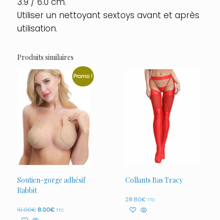
3.9 / 6.0 cm.
Utiliser un nettoyant sextoys avant et après
utilisation.
Produits similaires
Promo !
Soutien-gorge adhésif
Collants Bas Tracy
Rabbit
28.80
€
TTC
Le
Le
10.00
€
8.00
€
TTC
prix
prix