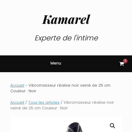
Skip
to
content
Kamarel
Experte de l'intime
0
View
Menu
shop
cart
Accueil
-
Vibromasseur réalise noir veiné de 25 cm
Couleur : Noir
Accueil
/
Tous les articles
/ Vibromasseur réalise noir
veiné de 25 cm Couleur : Noir