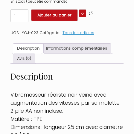
En stock (peut être commandé)
quantité
Ajouter au panier
de
Vibromasseur
réalise
UGS :
YOJ-023
Catégorie :
Tous les articles
noir
veiné
de
Description
Informations complémentaires
25
cm
Avis (0)
Couleur
:
Description
Noir
Vibromasseur réaliste noir veiné avec
augmentation des vitesses par sa molette.
2 pile AA non incluse.
Matière : TPE
Dimensions : longueur 25 cm avec diamètre