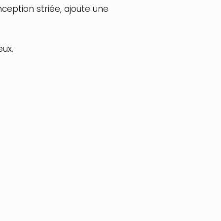
eption striée, ajoute une
eux.