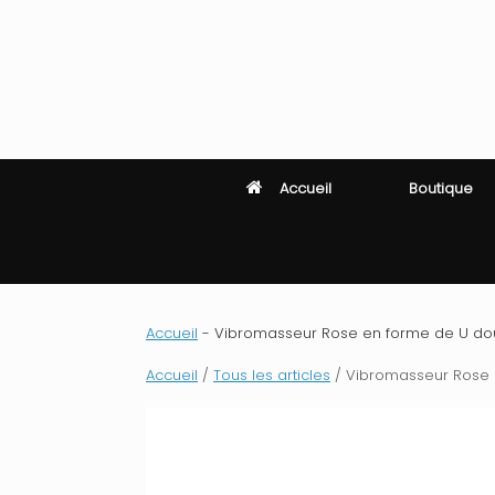
Skip
to
content
Accueil
Boutique
Accueil
-
Vibromasseur Rose en forme de U doub
Accueil
/
Tous les articles
/ Vibromasseur Rose e