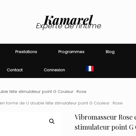
Kamarel
Experte de l'intime
Prestations
Programmes
Blog
Contact
Connexion
le tête stimulateur point G Couleur : Rose
n forme de U double tête stimulateur point G Couleur : Rose
Vibromasseur Rose e
stimulateur point G 