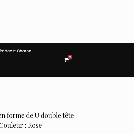
Podcast Charnel
0
View
shopping
cart
n forme de U double tête
Couleur : Rose