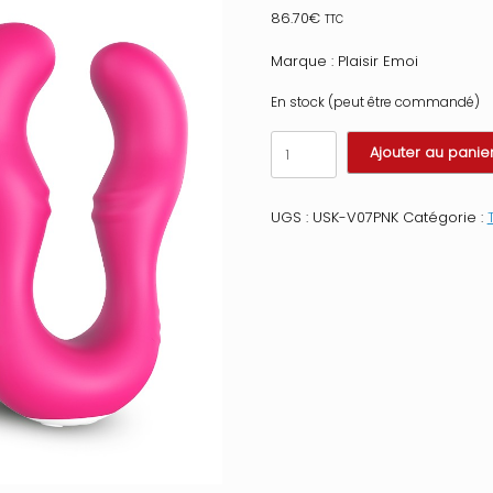
86.70
€
TTC
Marque : Plaisir Emoi
En stock (peut être commandé)
quantité
Ajouter au panie
de
Vibromasseur
Rose
UGS :
USK-V07PNK
Catégorie :
en
forme
de
U
double
tête
stimulateur
point
G
Couleur
:
Rose