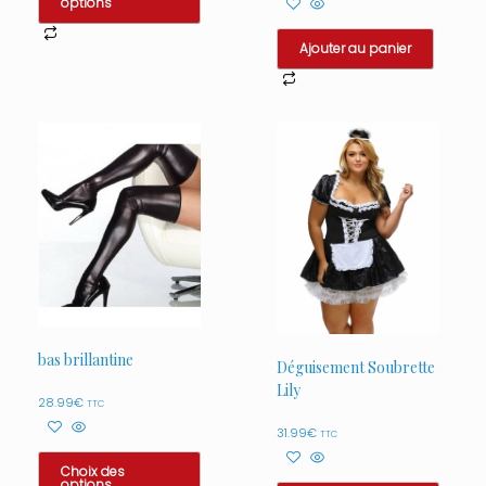
options
Ce
Ajouter au panier
produit
a
plusieurs
variations.
Les
options
peuvent
être
choisies
sur
la
page
du
produit
bas brillantine
Déguisement Soubrette
Lily
28.99
€
TTC
31.99
€
TTC
Choix des
options