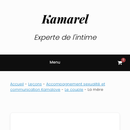
Skip
to
content
Kamarel
Experte de l'intime
0
View
Menu
shop
cart
Accueil
-
Leçons
-
Accompagnement sexualité et
communication Kamalove
-
Le couple
-
La mère