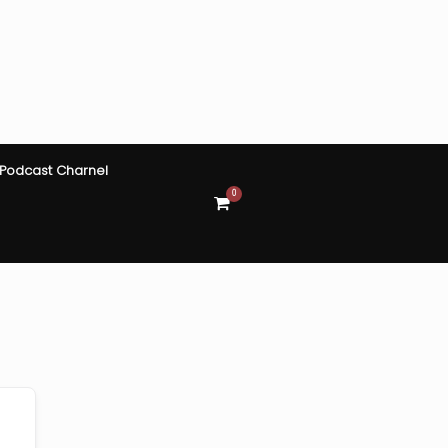
Podcast Charnel
0
View
shopping
cart