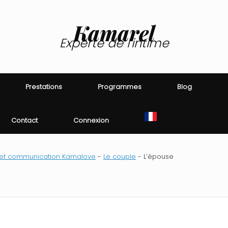
Kamarel
Experte de l'intime
Prestations
Programmes
Blog
Contact
Connexion
et communication Kamalove
-
Le couple
-
L’épouse