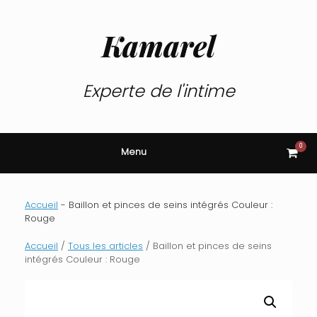
Skip
to
content
Kamarel
Experte de l'intime
0
View
Menu
shop
cart
Accueil
-
Baillon et pinces de seins intégrés Couleur :
Rouge
Accueil
/
Tous les articles
/ Baillon et pinces de seins
intégrés Couleur : Rouge