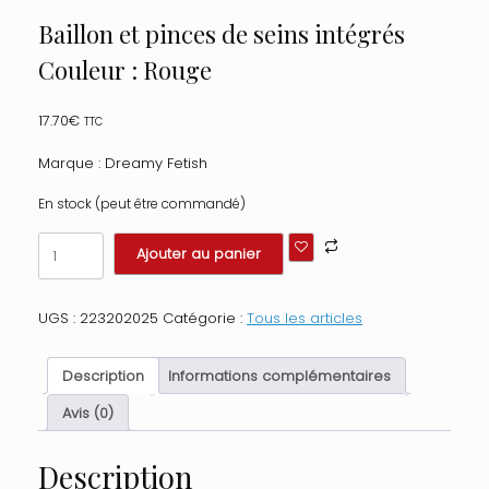
Baillon et pinces de seins intégrés
Couleur : Rouge
17.70
€
TTC
Marque : Dreamy Fetish
En stock (peut être commandé)
quantité
Ajouter au panier
de
Baillon
et
UGS :
223202025
Catégorie :
Tous les articles
pinces
de
seins
Description
Informations complémentaires
intégrés
Couleur
Avis (0)
:
Rouge
Description