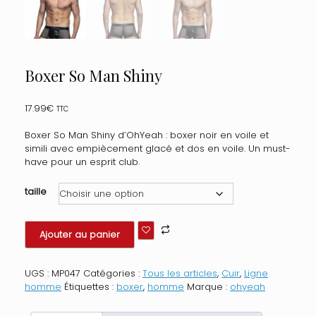
Boxer So Man Shiny
17.99
€
TTC
Boxer So Man Shiny d’OhYeah : boxer noir en voile et
simili avec empiècement glacé et dos en voile. Un must-
have pour un esprit club.
taille
quantité
Ajouter au panier
de
Boxer
So
UGS :
MP047
Catégories :
Tous les articles
,
Cuir
,
Ligne
Man
homme
Étiquettes :
boxer
,
homme
Marque :
ohyeah
Shiny