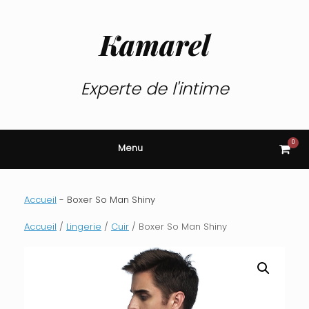
Skip
to
content
Kamarel
Experte de l'intime
0
View
Menu
shop
cart
Accueil
-
Boxer So Man Shiny
Accueil
/
Lingerie
/
Cuir
/ Boxer So Man Shiny