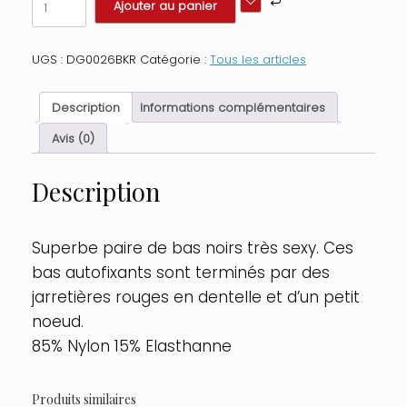
Ajouter au panier
de
Bas
autofixants
UGS :
DG0026BKR
Catégorie :
Tous les articles
noirs
jarretières
dentelle
Description
Informations complémentaires
rouge
Taille
Avis (0)
:
TU,
Description
Couleur
:
Noir
Superbe paire de bas noirs très sexy. Ces
bas autofixants sont terminés par des
jarretières rouges en dentelle et d’un petit
noeud.
85% Nylon 15% Elasthanne
Produits similaires