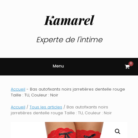
Skip
to
content
Kamarel
Experte de l'intime
0
View
Menu
shop
cart
Accueil
-
Bas autofixants noirs jarretières dentelle rouge
Taille : TU, Couleur : Noir
Accueil
/
Tous les articles
/ Bas autofixants noirs
jarretières dentelle rouge Taille : TU, Couleur : Noir