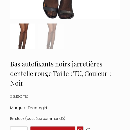
Bas autofixants noirs jarretières
dentelle rouge Taille : TU, Couleur :
Noir
26.10
€
TTC
Marque : Dreamgirl
En stock (peut être commandé)
quantité