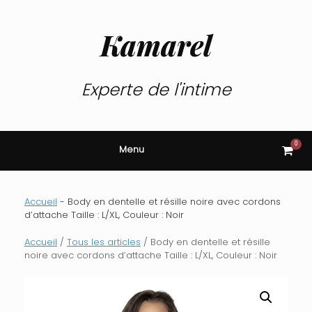
Skip
to
content
Kamarel
Experte de l'intime
0
View
Menu
shop
cart
Accueil
-
Body en dentelle et résille noire avec cordons
d’attache Taille : L/XL, Couleur : Noir
Accueil
/
Tous les articles
/ Body en dentelle et résille
noire avec cordons d’attache Taille : L/XL, Couleur : Noir