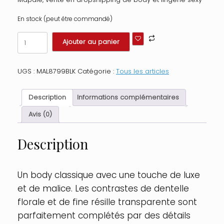
En stock (peut être commandé)
quantité
Ajouter au panier
de
Body
en
UGS :
MAL8799BLK
Catégorie :
Tous les articles
dentelle
et
résille
Description
Informations complémentaires
noire
avec
Avis (0)
cordons
d'attache
Description
Taille
:
L/XL,
Couleur
Un body classique avec une touche de luxe
:
et de malice. Les contrastes de dentelle
Noir
florale et de fine résille transparente sont
parfaitement complétés par des détails