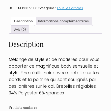
Body
noir
UGS :
ML80077BLK
Catégorie :
Tous les articles
transparent
avec
dentelle
Description
Informations complémentaires
Taille
:
Avis (0)
TU
-
Description
OS,
Couleur
:
Noir
Mélange de style et de matières pour vous
apporter ce magnifique body sensuelle et
stylé. Fine résille noire avec dentelle sur les
bords et la poitrine qui sont soulignés par
des lanières sur le col. Bretelles réglables.
94% Polyester 6% spandex
Produits similaires