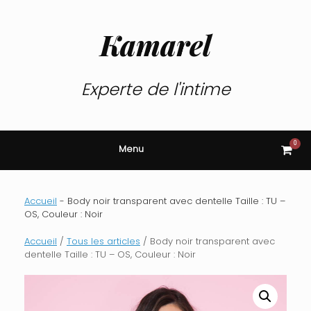
Skip
to
content
Kamarel
Experte de l'intime
0
View
Menu
shop
cart
Accueil
-
Body noir transparent avec dentelle Taille : TU –
OS, Couleur : Noir
Accueil
/
Tous les articles
/ Body noir transparent avec
dentelle Taille : TU – OS, Couleur : Noir