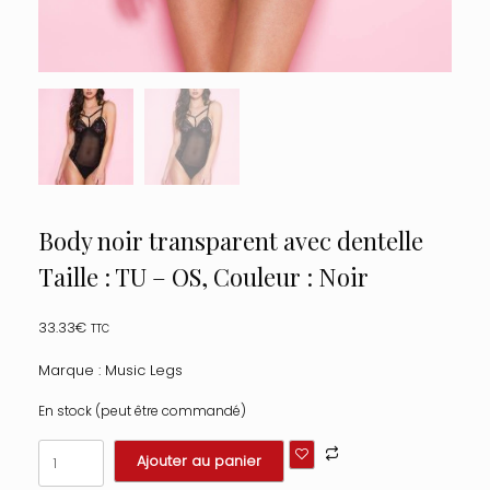
Body noir transparent avec dentelle
Taille : TU – OS, Couleur : Noir
33.33
€
TTC
Marque : Music Legs
En stock (peut être commandé)
quantité
Ajouter au panier
de