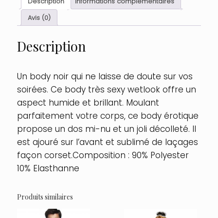
Description
Informations complémentaires
avec
laçage
Avis (0)
Taille
:
Description
L,
Couleur
:
Noir
Un body noir qui ne laisse de doute sur vos
soirées. Ce body très sexy wetlook offre un
aspect humide et brillant. Moulant
parfaitement votre corps, ce body érotique
propose un dos mi-nu et un joli décolleté. Il
est ajouré sur l’avant et sublimé de laçages
façon corset.Composition : 90% Polyester
10% Elasthanne
Produits similaires