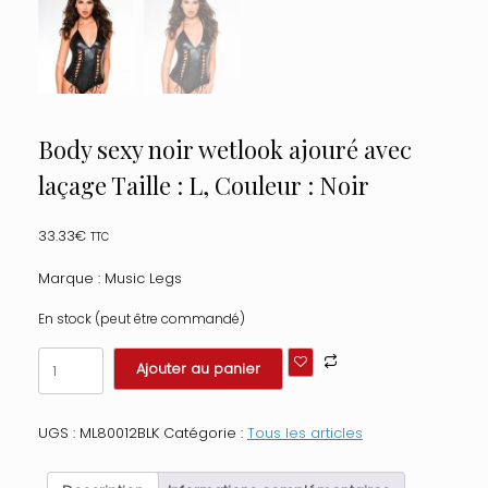
Body sexy noir wetlook ajouré avec
laçage Taille : L, Couleur : Noir
33.33
€
TTC
Marque : Music Legs
En stock (peut être commandé)
quantité
Ajouter au panier
de
Body
sexy
UGS :
ML80012BLK
Catégorie :
Tous les articles
noir
wetlook
ajouré