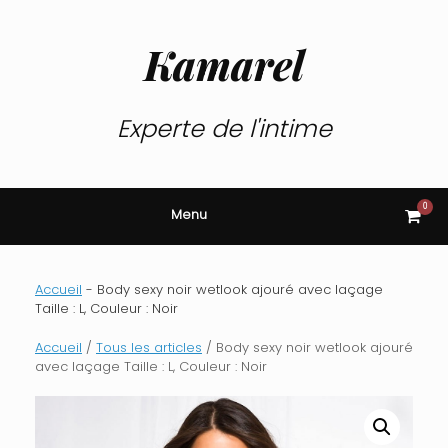
Skip
to
content
Kamarel
Experte de l'intime
0
View
Menu
shop
cart
Accueil
-
Body sexy noir wetlook ajouré avec laçage
Taille : L, Couleur : Noir
Accueil
/
Tous les articles
/ Body sexy noir wetlook ajouré
avec laçage Taille : L, Couleur : Noir