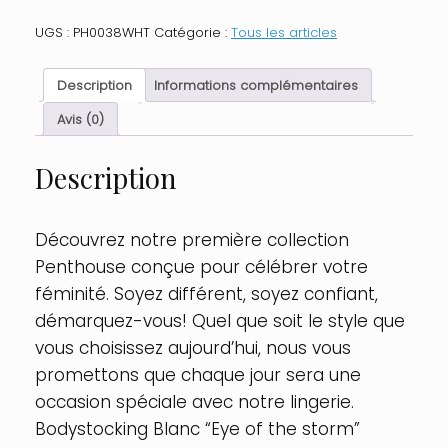
Bodystocking
Blanc
UGS :
PH0038WHT
Catégorie :
Tous les articles
Eye
of
the
Description
Informations complémentaires
storm
Taille
Avis (0)
:
S-
Description
L
-
OS,
Couleur
Découvrez notre première collection
:
Penthouse conçue pour célébrer votre
Blanc
féminité. Soyez différent, soyez confiant,
démarquez-vous! Quel que soit le style que
vous choisissez aujourd’hui, nous vous
promettons que chaque jour sera une
occasion spéciale avec notre lingerie.
Bodystocking Blanc “Eye of the storm”