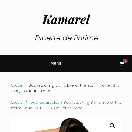
Skip
to
content
Kamarel
Experte de l'intime
0
View
Menu
shop
cart
Accueil
-
Bodystocking Blanc Eye of the storm Taille : S-L
– OS, Couleur : Blanc
Accueil
/
Tous les articles
/ Bodystocking Blanc Eye of the
storm Taille : S-L – OS, Couleur : Blanc