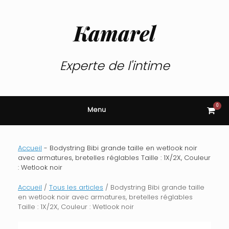
Skip
to
content
Kamarel
Experte de l'intime
0
View
Menu
shop
cart
Accueil
-
Bodystring Bibi grande taille en wetlook noir
avec armatures, bretelles réglables Taille : 1X/2X, Couleur
: Wetlook noir
Accueil
/
Tous les articles
/ Bodystring Bibi grande taille
en wetlook noir avec armatures, bretelles réglables
Taille : 1X/2X, Couleur : Wetlook noir