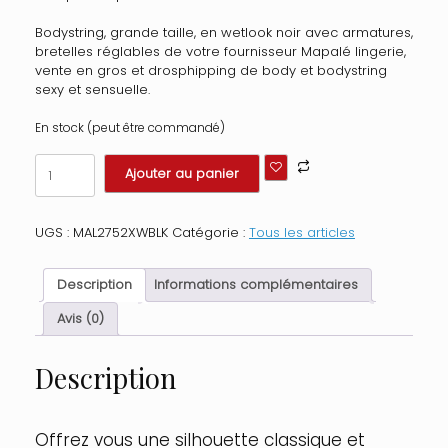
Bodystring, grande taille, en wetlook noir avec armatures,
bretelles réglables de votre fournisseur Mapalé lingerie,
vente en gros et drosphipping de body et bodystring
sexy et sensuelle.
En stock (peut être commandé)
quantité
Ajouter au panier
de
Bodystring
Bibi
UGS :
MAL2752XWBLK
Catégorie :
Tous les articles
grande
taille
en
Description
Informations complémentaires
wetlook
noir
Avis (0)
avec
armatures,
Description
bretelles
réglables
Taille
:
Offrez vous une silhouette classique et
1X/2X,