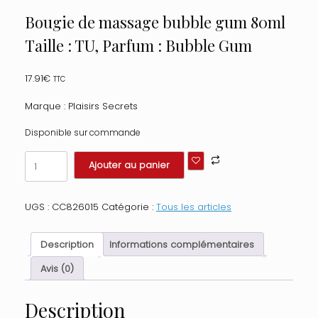
Bougie de massage bubble gum 80ml
Taille : TU, Parfum : Bubble Gum
17.91
€
TTC
Marque : Plaisirs Secrets
Disponible sur commande
quantité
Ajouter au panier
de
Bougie
de
UGS :
CC826015
Catégorie :
Tous les articles
massage
bubble
gum
Description
Informations complémentaires
80ml
Taille
Avis (0)
:
TU,
Description
Parfum