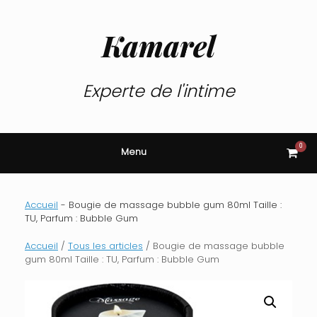
Skip
to
content
Kamarel
Experte de l'intime
0
View
Menu
shop
cart
Accueil
-
Bougie de massage bubble gum 80ml Taille :
TU, Parfum : Bubble Gum
Accueil
/
Tous les articles
/ Bougie de massage bubble
gum 80ml Taille : TU, Parfum : Bubble Gum