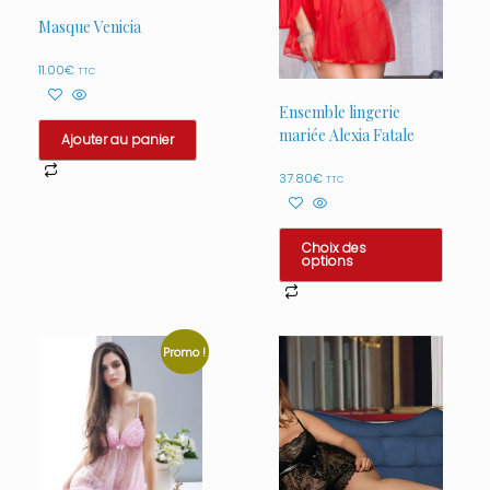
Masque Venicia
11.00
€
TTC
Ensemble lingerie
mariée Alexia Fatale
Ajouter au panier
37.80
€
TTC
Choix des
options
Ce
produit
a
Promo !
plusieurs
variations.
Les
options
peuvent
être
choisies