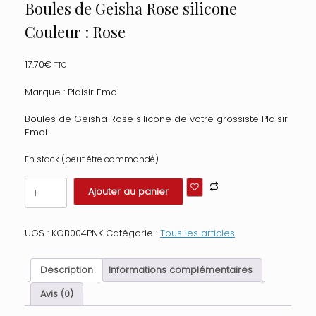
Boules de Geisha Rose silicone
Couleur : Rose
17.70
€
TTC
Marque : Plaisir Emoi
Boules de Geisha Rose silicone de votre grossiste Plaisir
Emoi.
En stock (peut être commandé)
quantité
Ajouter au panier
de
Boules
de
UGS :
KOB004PNK
Catégorie :
Tous les articles
Geisha
Rose
silicone
Description
Informations complémentaires
Couleur
:
Avis (0)
Rose