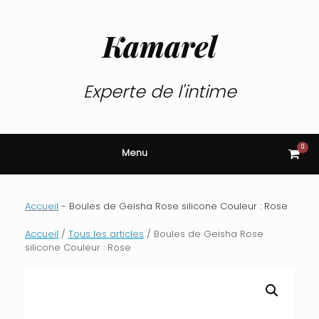
Skip
to
content
Kamarel
Experte de l'intime
0
View
Menu
shop
cart
Accueil
-
Boules de Geisha Rose silicone Couleur : Rose
Accueil
/
Tous les articles
/ Boules de Geisha Rose
silicone Couleur : Rose