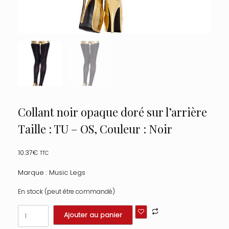
Collant noir opaque doré sur l’arrière
Taille : TU – OS, Couleur : Noir
10.37
€
TTC
Marque : Music Legs
En stock (peut être commandé)
quantité
Ajouter au panier
de
Collant