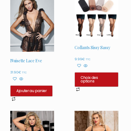
Collants Sissy Sassy
9.99
€
TTC
Nuisette Lace Eve
31.90
€
TTC
Choix des
options
Ce
Ajouter au panier
produit
a
plusieurs
variations.
Les
options
peuvent