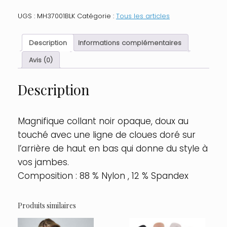
noir
UGS :
MH37001BLK
Catégorie :
Tous les articles
opaque
doré
sur
Description
Informations complémentaires
l'arrière
Taille
Avis (0)
:
TU
Description
-
OS,
Couleur
:
Magnifique collant noir opaque, doux au
Noir
touché avec une ligne de cloues doré sur
l’arrière de haut en bas qui donne du style à
vos jambes.
Composition : 88 % Nylon , 12 % Spandex
Produits similaires