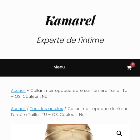
Skip
to
content
Kamarel
Experte de l'intime
0
View
Menu
shop
cart
Accueil
-
Collant noir opaque doré sur l’arrière Taille : TU
– OS, Couleur : Noir
Accueil
/
Tous les articles
/ Collant noir opaque doré sur
l’arrière Taille : TU – OS, Couleur : Noir