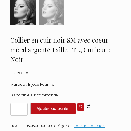
Collier en cuir noir SM avec coeur
métal argenté Taille : TU, Couleur :
Noir
13.52
€
TTC
Marque : Bijoux Pour Toi
Disponible sur commande
quantité
Ajouter au panier
de
Collier
en
UGS :
CC6060000010
Catégorie :
Tous les articles
cuir