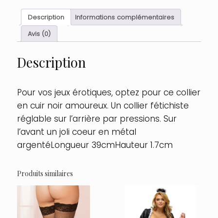
noir
SM
Description
Informations complémentaires
avec
coeur
Avis (0)
métal
argenté
Description
Taille
:
TU,
Couleur
Pour vos jeux érotiques, optez pour ce collier
:
en cuir noir amoureux. Un collier fétichiste
Noir
réglable sur l’arrière par pressions. Sur
l’avant un joli coeur en métal
argentéLongueur 39cmHauteur 1.7cm
Produits similaires