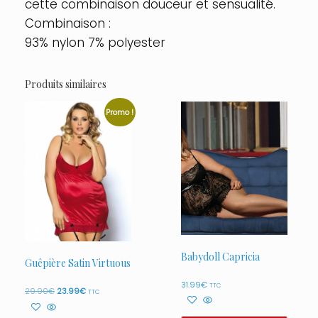
cette combinaison douceur et sensualité.
Combinaison :
93% nylon 7% polyester
Produits similaires
Promo !
Babydoll Capricia
Guêpière Satin Virtuous
31.99
€
TTC
Le
Le
29.90
€
23.99
€
TTC
prix
prix
initial
actuel