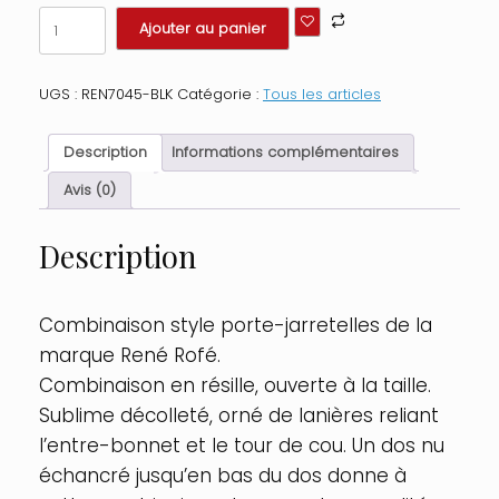
quantité
Ajouter au panier
de
Combinaison
col
UGS :
REN7045-BLK
Catégorie :
Tous les articles
échancré
avec
bas
Description
Informations complémentaires
rattaché
par
Avis (0)
lanières
Taille
Description
:
TU
-
OS,
Combinaison style porte-jarretelles de la
Couleur
marque René Rofé.
:
Noir
Combinaison en résille, ouverte à la taille.
Sublime décolleté, orné de lanières reliant
l’entre-bonnet et le tour de cou. Un dos nu
échancré jusqu’en bas du dos donne à