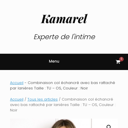
Skip
to
content
Kamarel
Experte de l'intime
0
View
Menu
shop
cart
Accueil
-
Combinaison col échancré avec bas rattaché
par lanières Taille : TU – OS, Couleur : Noir
Accueil
/
Tous les articles
/ Combinaison col échancré
avec bas rattaché par lanières Taille : TU – OS, Couleur :
Noir