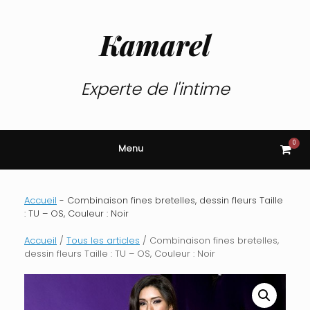
Skip
to
content
Kamarel
Experte de l'intime
0
View
Menu
shop
cart
Accueil
-
Combinaison fines bretelles, dessin fleurs Taille
: TU – OS, Couleur : Noir
Accueil
/
Tous les articles
/ Combinaison fines bretelles,
dessin fleurs Taille : TU – OS, Couleur : Noir