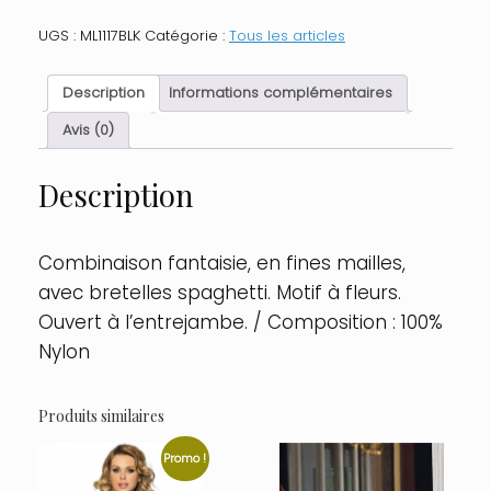
Combinaison
fines
UGS :
ML1117BLK
Catégorie :
Tous les articles
bretelles,
dessin
fleurs
Description
Informations complémentaires
Taille
:
Avis (0)
TU
-
Description
OS,
Couleur
:
Noir
Combinaison fantaisie, en fines mailles,
avec bretelles spaghetti. Motif à fleurs.
Ouvert à l’entrejambe. / Composition : 100%
Nylon
Produits similaires
Promo !