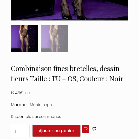
Combinaison fines bretelles, dessin
fleurs Taille : TU – OS, Couleur : Noir
12.45
€
TTC
Marque : Music Legs
Disponible sur commande
quantité
Ajouter au panier
de