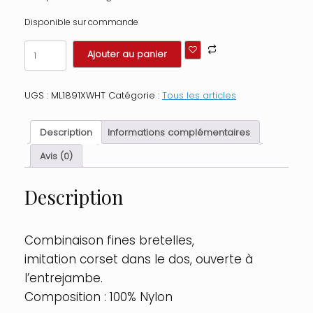
Disponible sur commande
quantité
Ajouter au panier
de
Combinaison
fines
UGS :
ML1891XWHT
Catégorie :
Tous les articles
bretelles,
imitation
lacé
Description
Informations complémentaires
dos,
ouverte
Avis (0)
à
l'entrejambe
Description
Taille
:
TU
Grande
Combinaison fines bretelles,
Taille
imitation corset dans le dos, ouverte à
-
OSQ,
l’entrejambe.
Couleur
Composition : 100% Nylon
:
Blanc