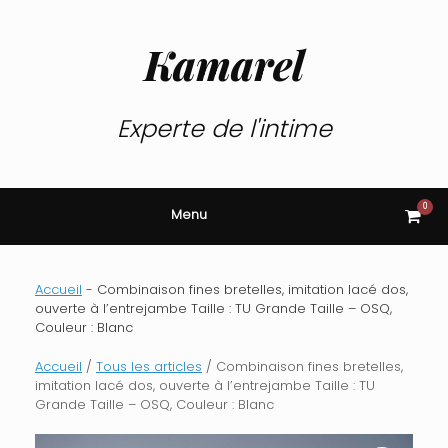
Skip
to
content
Kamarel
Experte de l'intime
0
View
Menu
shop
cart
Accueil
-
Combinaison fines bretelles, imitation lacé dos,
ouverte à l’entrejambe Taille : TU Grande Taille – OSQ,
Couleur : Blanc
Accueil
/
Tous les articles
/ Combinaison fines bretelles,
imitation lacé dos, ouverte à l’entrejambe Taille : TU
Grande Taille – OSQ, Couleur : Blanc