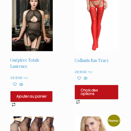
Guépière Totale
Collants Bas Tracy
Laurence
28.80
€
TTC
29.90
€
TTC
Choix des
options
Ajouter au panier
Ce
produit
a
plusieurs
Promo !
variations.
Les