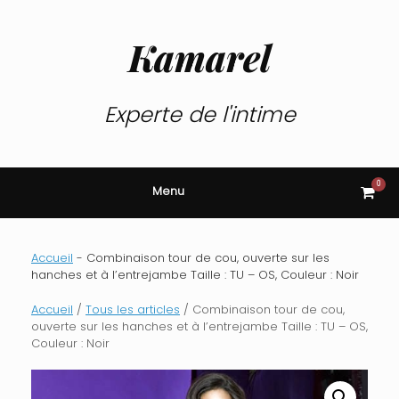
Skip
to
content
Kamarel
Experte de l'intime
0
View
Menu
shop
cart
Accueil
-
Combinaison tour de cou, ouverte sur les
hanches et à l’entrejambe Taille : TU – OS, Couleur : Noir
Accueil
/
Tous les articles
/ Combinaison tour de cou,
ouverte sur les hanches et à l’entrejambe Taille : TU – OS,
Couleur : Noir