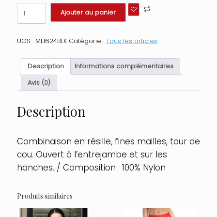
quantité
Ajouter au panier
de
Combinaison
tour
UGS :
ML1624BLK
Catégorie :
Tous les articles
de
cou,
ouverte
Description
Informations complémentaires
sur
les
Avis (0)
hanches
et
Description
à
l'entrejambe
Taille
:
Combinaison en résille, fines mailles, tour de
TU
cou. Ouvert à l’entrejambe et sur les
-
OS,
hanches. / Composition : 100% Nylon
Couleur
:
Noir
Produits similaires