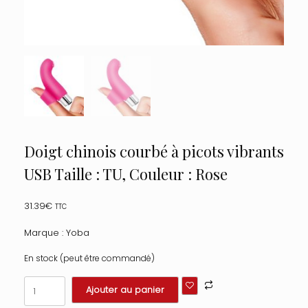
Doigt chinois courbé à picots vibrants
USB Taille : TU, Couleur : Rose
31.39
€
TTC
Marque : Yoba
En stock (peut être commandé)
quantité
Ajouter au panier
de