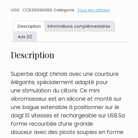
Doigt
chinois
UGS :
CC5310090050
Catégorie :
Tous les articles
courbé
à
picots
Description
Informations complémentaires
vibrants
USB
Avis (0)
Taille
:
Description
TU,
Couleur
:
Rose
Superbe doigt chinois avec une courbure
élégante, spécialement adapté pour
une stimulation du clitoris. Ce mini
vibromasseur est en silicone et monté sur
une bague extensible à positionner sur le
doigt.10 vitesses et rechargeable sur USB.Sa
forme recourbée d’une grande
douceur avec des picots souples en forme