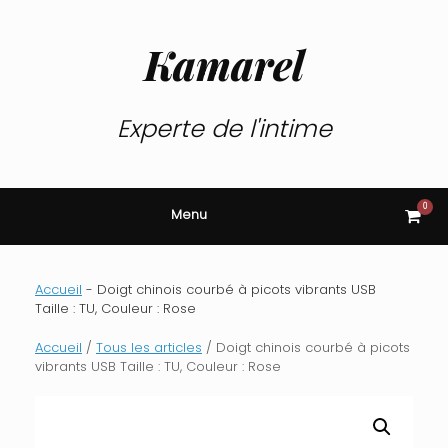
Skip
to
content
Kamarel
Experte de l'intime
0
View
Menu
shop
cart
Accueil
-
Doigt chinois courbé à picots vibrants USB
Taille : TU, Couleur : Rose
Accueil
/
Tous les articles
/ Doigt chinois courbé à picots
vibrants USB Taille : TU, Couleur : Rose