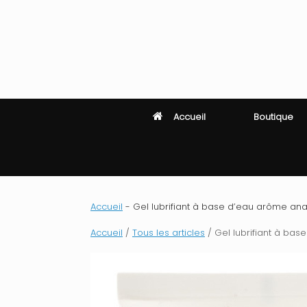
Skip
to
content
Accueil
Boutique
Accueil
-
Gel lubrifiant à base d’eau arôme an
Accueil
/
Tous les articles
/ Gel lubrifiant à ba