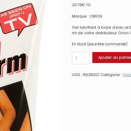
20.79
€
TTC
Marque : ORION
Gel lubrifiant à base d’eau a
ml de votre distributeur Orion lu
En stock (peut être commandé)
quantité
Ajouter au panie
de
Gel
lubrifiant
UGS :
R628921
Catégorie :
Tous
à
base
d'eau
arôme
ananas,
imitation
sperme
250
ml
Contenance