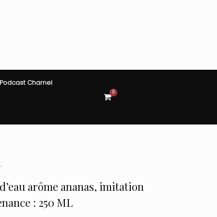
Podcast Charnel
0
View
shopping
cart
L
e d’eau arôme ananas, imitation
enance : 250 ML