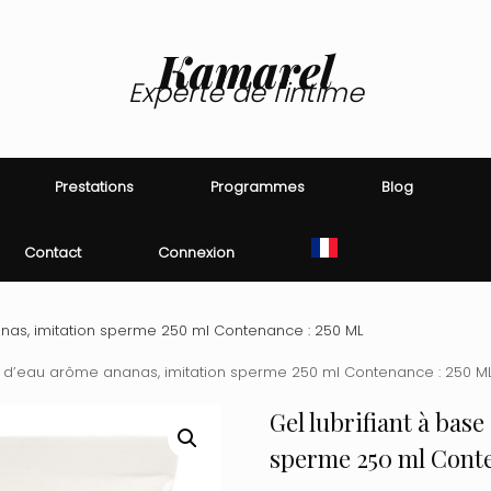
Kamarel
Experte de l'intime
Prestations
Programmes
Blog
Contact
Connexion
anas, imitation sperme 250 ml Contenance : 250 ML
se d’eau arôme ananas, imitation sperme 250 ml Contenance : 250 M
Gel lubrifiant à bas
sperme 250 ml Cont