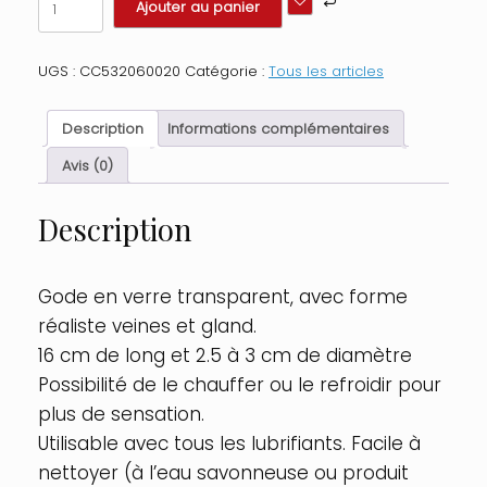
Ajouter au panier
de
Gode
en
UGS :
CC532060020
Catégorie :
Tous les articles
verre
transparent
avec
Description
Informations complémentaires
gland
et
Avis (0)
veines
n°4
Description
Glossy
Couleur
:
Transparent
Gode en verre transparent, avec forme
réaliste veines et gland.
16 cm de long et 2.5 à 3 cm de diamètre
Possibilité de le chauffer ou le refroidir pour
plus de sensation.
Utilisable avec tous les lubrifiants. Facile à
nettoyer (à l’eau savonneuse ou produit