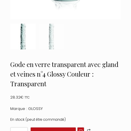
Gode en verre transparent avec gland
et veines n°4 Glossy Couleur :
Transparent
28.32
€
TTC
Marque : GLOSSY
En stock (peut être commandé)
quantité