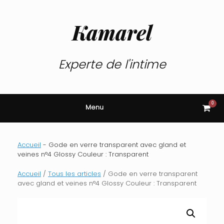
Skip
to
content
Kamarel
Experte de l'intime
0
View
Menu
shop
cart
Accueil
-
Gode en verre transparent avec gland et
veines n°4 Glossy Couleur : Transparent
Accueil
/
Tous les articles
/ Gode en verre transparent
avec gland et veines n°4 Glossy Couleur : Transparent