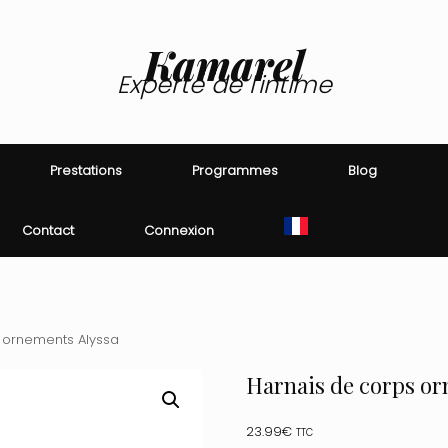
Kamarel
Experte de l'intime
Prestations
Programmes
Blog
Contact
Connexion
 ornements Alyssa
Harnais de corps or
23.99
€
TTC