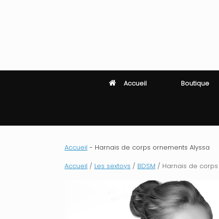
Skip
to
content
Accueil
Boutique
Accueil
-
Harnais de corps ornements Alyssa
Accueil
/
Les sextoys
/
BDSM
/ Harnais de corps