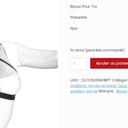
Bijoux Pour Toi
Polyester
Noir
En stock (peut être commandé)
quantité
Ajouter au panie
de
Harnais
de
UGS :
CLCC606901BPT
Catégori
corps
soutiens-gorge
,
Lingerie
,
Tous 
ornements
soutien-gorge
Marque :
Bijoux
Alyssa