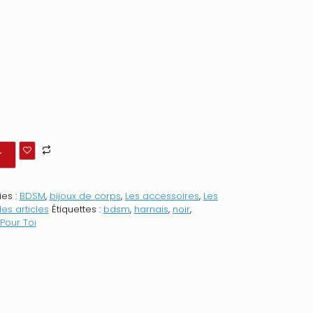
r
es :
BDSM
,
bijoux de corps
,
Les accessoires
,
Les
les articles
Étiquettes :
bdsm
,
harnais
,
noir
,
 Pour Toi