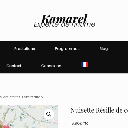
Kamarel
Experte de l'intime
Prestations
Programmes
Blog
Contact
Connexion
lle de corps Temptation
Nuisette Résille de 
18.90
€
TTC