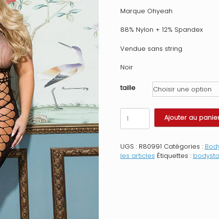
Marque Ohyeah
88% Nylon + 12% Spandex
Vendue sans string
Noir
taille
quantité
Ajouter au panie
de
Nuisette
Résille
UGS :
R80991
Catégories :
Body
de
les articles
Étiquettes :
bodysto
corps
Temptation