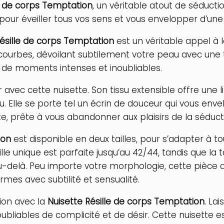
le de corps Temptation
, un véritable atout de séducti
 pour éveiller tous vos sens et vous envelopper d’un
Résille de corps Temptation
est un véritable appel à la
courbes, dévoilant subtilement votre peau avec une
e de moments intenses et inoubliables.
 avec cette nuisette. Son tissu extensible offre un
u. Elle se porte tel un écrin de douceur qui vous env
nte, prête à vous abandonner aux plaisirs de la séduct
ion
est disponible en deux tailles, pour s’adapter à to
e unique est parfaite jusqu’au 42/44, tandis que la 
delà. Peu importe votre morphologie, cette pièce de
rmes avec subtilité et sensualité.
ion avec la
Nuisette Résille de corps Temptation
. La
liables de complicité et de désir. Cette nuisette e