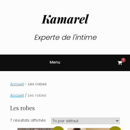
Skip
to
content
Kamarel
Experte de l'intime
0
View
Menu
shop
cart
Accueil
-
Les robes
Accueil
/ Les robes
Les robes
7 résultats affichés