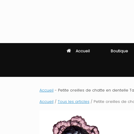
Skip
to
content
Accueil
Boutique
Accueil
-
Petite oreilles de chatte en dentelle Tail
Accueil
/
Tous les articles
/ Petite oreilles de cha