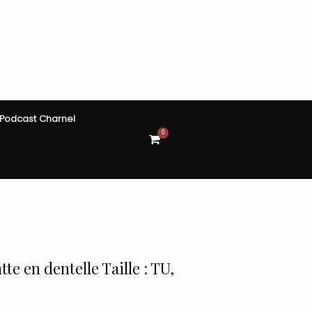
Podcast Charnel
0
View
shopping
cart
tte en dentelle Taille : TU,