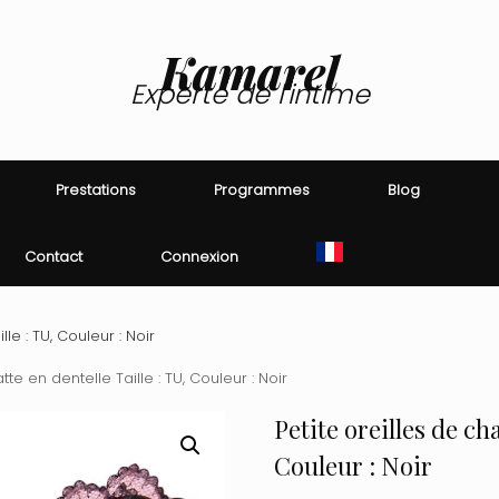
Kamarel
Experte de l'intime
Prestations
Programmes
Blog
Contact
Connexion
le : TU, Couleur : Noir
tte en dentelle Taille : TU, Couleur : Noir
Petite oreilles de cha
Couleur : Noir