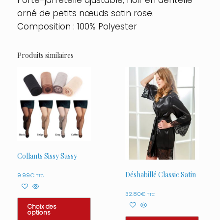
Porte-jarretelle ajustable, noir en dentelle
orné de petits nœuds satin rose.
Composition : 100% Polyester
Produits similaires
Collants Sissy Sassy
Déshabillé Classic Satin
9.99
€
TTC
32.80
€
TTC
Choix des
options