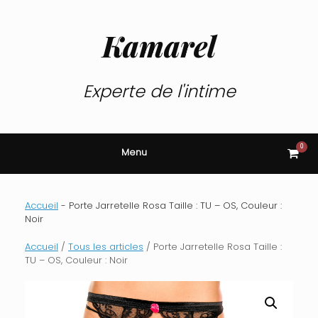
Skip
to
content
Kamarel
Experte de l'intime
0
View
Menu
shop
cart
Accueil
-
Porte Jarretelle Rosa Taille : TU – OS, Couleur :
Noir
Accueil
/
Tous les articles
/ Porte Jarretelle Rosa Taille :
TU – OS, Couleur : Noir