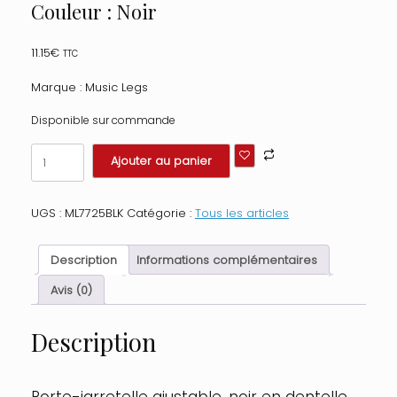
Couleur : Noir
11.15
€
TTC
Marque : Music Legs
Disponible sur commande
quantité
Ajouter au panier
de
Porte
Jarretelle
UGS :
ML7725BLK
Catégorie :
Tous les articles
Rosa
Taille
:
Description
Informations complémentaires
TU
-
Avis (0)
OS,
Couleur
Description
:
Noir