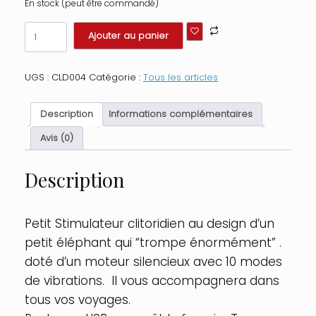
En stock (peut être commandé)
quantité
Ajouter au panier
de
Stimulateur
multifonction
UGS :
CLD004
Catégorie :
Tous les articles
USB
Eléphant
Couleur
Description
Informations complémentaires
:
Bleu
Avis (0)
Description
Petit Stimulateur clitoridien au design d’un
petit éléphant qui “trompe énormément” .
doté d’un moteur silencieux avec 10 modes
de vibrations. Il vous accompagnera dans
tous vos voyages.