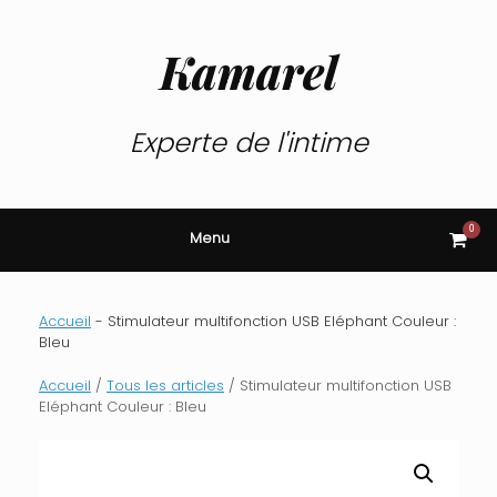
Skip
to
content
Kamarel
Experte de l'intime
0
View
Menu
shop
cart
Accueil
-
Stimulateur multifonction USB Eléphant Couleur :
Bleu
Accueil
/
Tous les articles
/ Stimulateur multifonction USB
Eléphant Couleur : Bleu