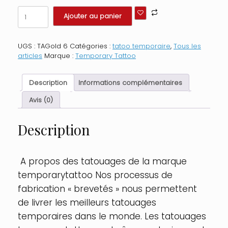
quantité
Ajouter au panier
de
Tatouage
éphémère
UGS :
TAGold 6
Catégories :
tatoo temporaire
,
Tous les
-
articles
Marque :
Temporary Tattoo
Effet
or
Couleur
Description
Informations complémentaires
:
Doré
Avis (0)
Description
A propos des tatouages de la marque
temporarytattoo Nos processus de
fabrication « brevetés » nous permettent
de livrer les meilleurs tatouages
temporaires dans le monde. Les tatouages