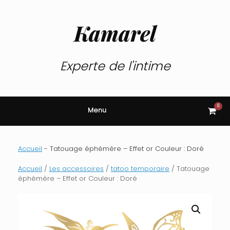
Skip
to
content
Kamarel
Experte de l'intime
0
View
Menu
shop
cart
Accueil
-
Tatouage éphémère – Effet or Couleur : Doré
Accueil
/
Les accessoires
/
tatoo temporaire
/ Tatouage
éphémère – Effet or Couleur : Doré