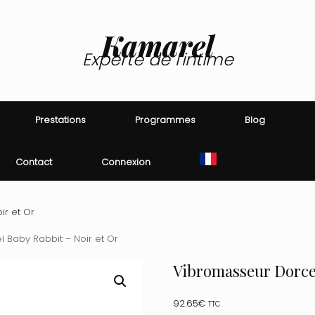
Kamarel
Experte de l'intime
Prestations
Programmes
Blog
Contact
Connexion
ir et Or
 Baby Rabbit – Noir et Or
Vibromasseur Dorcel
92.65
€
TTC