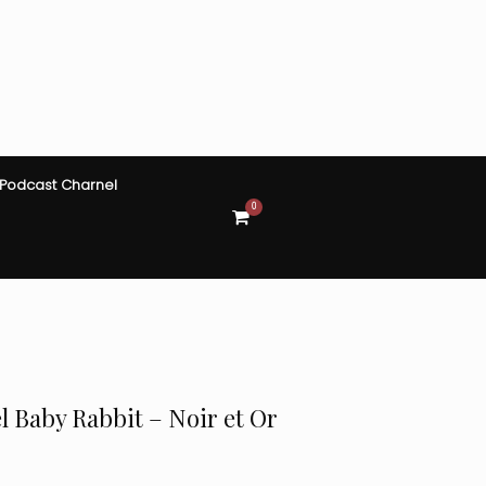
Podcast Charnel
0
View
shopping
cart
 Baby Rabbit – Noir et Or