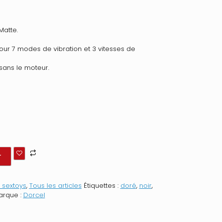
Matte.
our 7 modes de vibration et 3 vitesses de
 sans le moteur.
r
 sextoys
,
Tous les articles
Étiquettes :
doré
,
noir
,
arque :
Dorcel