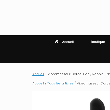
Skip
to
content
Accueil
Boutique
Accueil
-
Vibromasseur Dorcel Baby Rabbit – No
Accueil
/
Tous les articles
/ Vibromasseur Dorcel