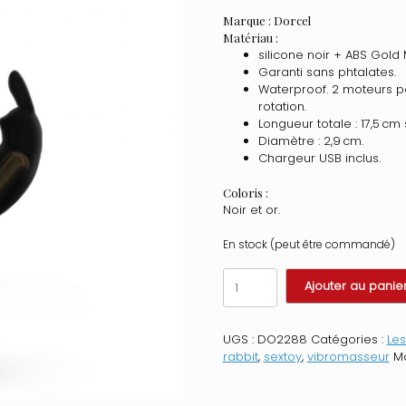
Marque : Dorcel
Matériau :
silicone noir + ABS Gold 
Garanti sans phtalates.
Waterproof. 2 moteurs p
rotation.
Longueur totale : 17,5 cm
Diamètre : 2,9 cm.
Chargeur USB inclus.
Coloris :
Noir et or.
En stock (peut être commandé)
quantité
Ajouter au panie
de
Vibromasseur
Dorcel
UGS :
DO2288
Catégories :
Les
Baby
rabbit
,
sextoy
,
vibromasseur
M
Rabbit
-
Noir