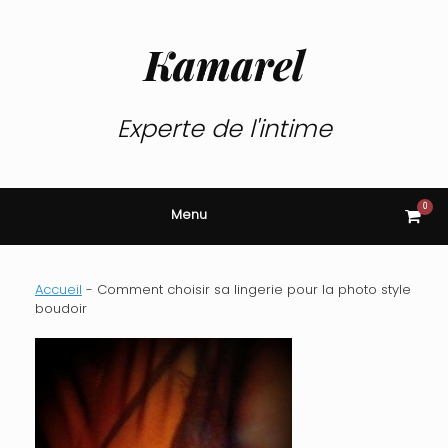
Skip
to
content
Kamarel
Experte de l'intime
0
View
Menu
shop
cart
Accueil
-
Comment choisir sa lingerie pour la photo style
boudoir