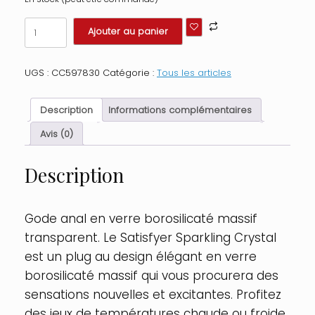
quantité
Ajouter au panier
de
Gode
anal
UGS :
CC597830
Catégorie :
Tous les articles
en
verre
borosilicaté
Description
Informations complémentaires
massif
transparent
Avis (0)
Sparkling
Crystal
Description
Satisfyer
Couleur
:
Transparent
Gode anal en verre borosilicaté massif
transparent. Le Satisfyer Sparkling Crystal
est un plug au design élégant en verre
borosilicaté massif qui vous procurera des
sensations nouvelles et excitantes. Profitez
des jeux de températures chaude ou froide.