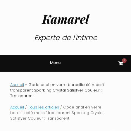
Skip
to
content
Kamarel
Experte de l'intime
0
View
Menu
shop
cart
Accueil
-
Gode anal en verre borosilicaté massif
transparent Sparkling Crystal Satisfyer Couleur :
Transparent
Accueil
/
Tous les articles
/ Gode anal en verre
borosilicaté massif transparent Sparkling Crystal
Satisfyer Couleur : Transparent