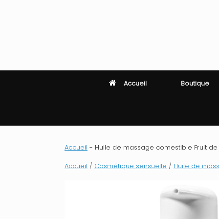
Skip
to
content
Accueil
Boutique
Accueil
-
Huile de massage comestible Fruit de la
Accueil
/
Cosmétique sensuelle
/
Huile de mas