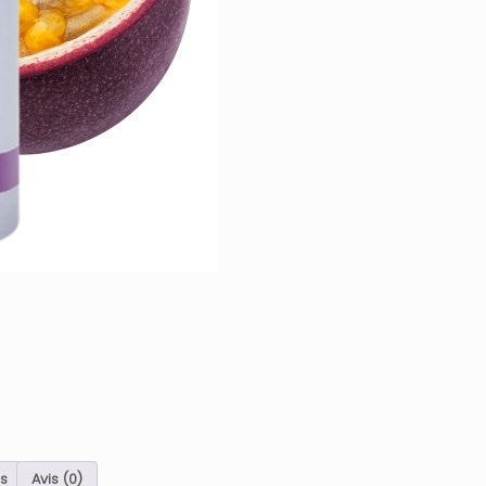
:
Fruit
de
la
passion
s
Avis (0)