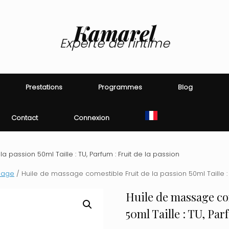
Kamarel
Experte de l'intime
Prestations
Programmes
Blog
Contact
Connexion
 passion 50ml Taille : TU, Parfum : Fruit de la passion
sage
/ Huile de massage comestible Fruit de la passion 50ml Taille : T
Huile de massage com
50ml Taille : TU, Par