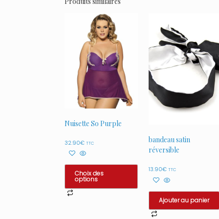
Produits similaires
Nuisette So Purple
bandeau satin
32.90
€
TTC
réversible
13.90
€
TTC
Choix des
options
Ce
Ajouter au panier
produit
a