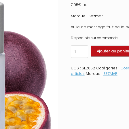
7.95
€
TTC
Marque : Sezmar
huile de massage fruit de la p
Disponible sur commande
quantité
Ajouter au panie
de
Huile
de
UGS :
SEZ052
Catégories :
Cosm
massage
articles
Marque :
SEZMAR
comestible
Fruit
de
la
passion
50ml
Taille
:
TU,
Parfum