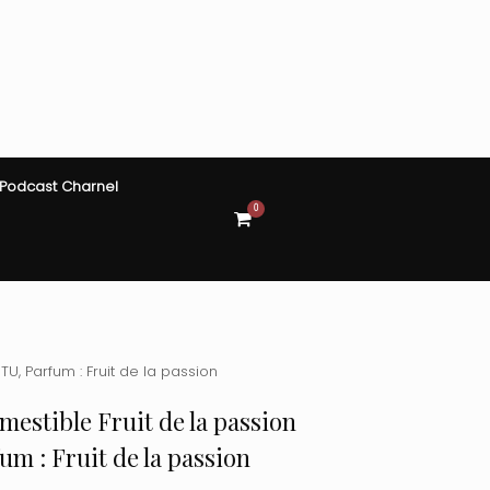
Podcast Charnel
0
View
shopping
cart
U, Parfum : Fruit de la passion
estible Fruit de la passion
fum : Fruit de la passion