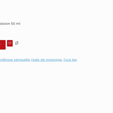
assion 50 ml
r
étique sensuelle
,
Huile de massage
,
Tous les