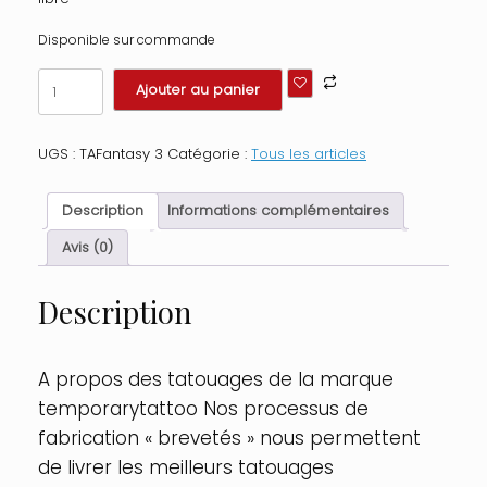
Disponible sur commande
quantité
Ajouter au panier
de
Tatouage
éphémère
UGS :
TAFantasy 3
Catégorie :
Tous les articles
-
Plaque
de
Description
Informations complémentaires
4
tattoos
Avis (0)
Couleur
:
Description
Violet
A propos des tatouages de la marque
temporarytattoo Nos processus de
fabrication « brevetés » nous permettent
de livrer les meilleurs tatouages