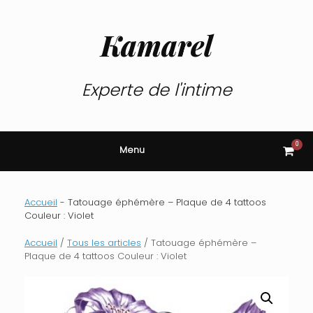
Skip
to
content
Kamarel
Experte de l'intime
0
View
Menu
shop
cart
Accueil
-
Tatouage éphémère – Plaque de 4 tattoos
Couleur : Violet
Accueil
/
Tous les articles
/ Tatouage éphémère –
Plaque de 4 tattoos Couleur : Violet