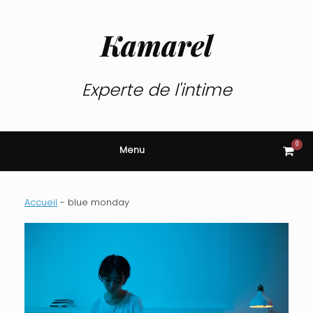
Skip
to
content
Kamarel
Experte de l'intime
0
View
Menu
shop
cart
Accueil
-
blue monday