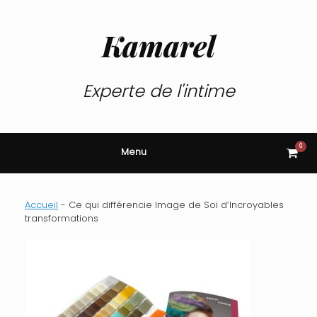
Skip
to
content
Kamarel
Experte de l'intime
0
View
Menu
shop
cart
Accueil
-
Ce qui différencie Image de Soi d’Incroyables
transformations