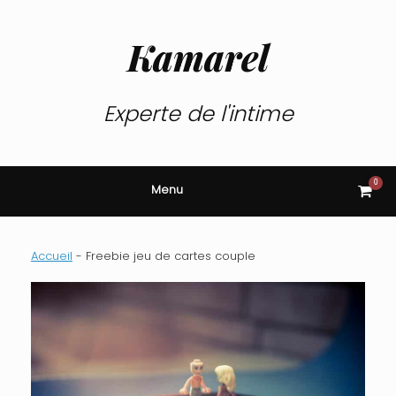
Skip
to
content
Kamarel
Experte de l'intime
0
View
Menu
shop
cart
Accueil
-
Freebie jeu de cartes couple