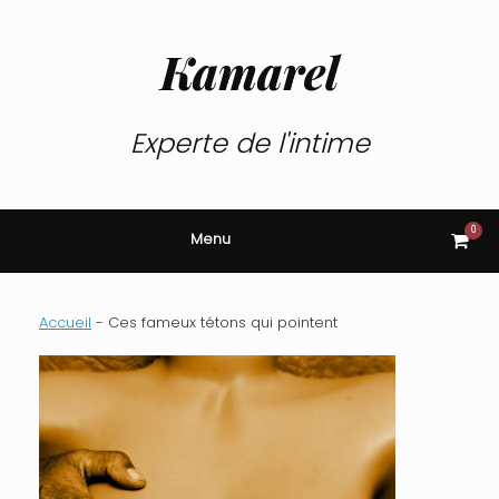
Skip
to
content
Kamarel
Experte de l'intime
0
View
Menu
shop
cart
Accueil
-
Ces fameux tétons qui pointent