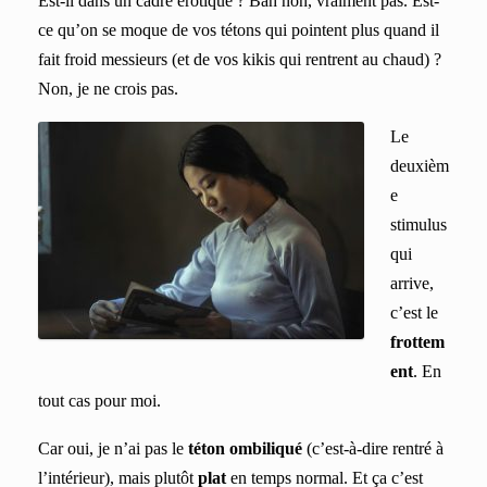
Est-il dans un cadre érotique ? Bah non, vraiment pas. Est-
ce qu’on se moque de vos tétons qui pointent plus quand il
fait froid messieurs (et de vos kikis qui rentrent au chaud) ?
Non, je ne crois pas.
Le
deuxièm
e
stimulus
qui
arrive,
c’est le
frottem
ent
. En
tout cas pour moi.
Car oui, je n’ai pas le
téton ombiliqué
(c’est-à-dire rentré à
l’intérieur), mais plutôt
plat
en temps normal. Et ça c’est