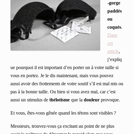
-gorge
paddés
ou
coqués
.
Dans
cet
article
,
j’expliq
ue pourquoi il est important d’en porter un à votre taille si
vous en portez. Je le dis maintenant, mais vous pouvez
aussi avoir des frottement
s
de votre soutif s’il est mal mis
o
u
pas à la bonne taille. Ou bien si vous avez mal, car c’est
aussi un stimulus de
thélotisme
que
la
douleur
provoque
.
Et vous, êtes-vous gênée quand les tétons sont visibles ?
Messieurs, trouvez-vous ça excitant au point de ne plus