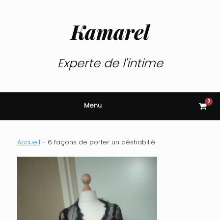
Skip
to
content
Kamarel
Experte de l'intime
0
View
Menu
shop
cart
Accueil
-
6 façons de porter un déshabillé