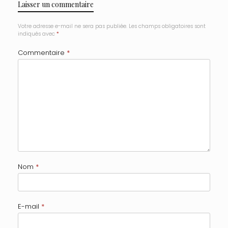
Laisser un commentaire
Votre adresse e-mail ne sera pas publiée.
Les champs obligatoires sont
indiqués avec
*
Commentaire
*
Nom
*
E-mail
*